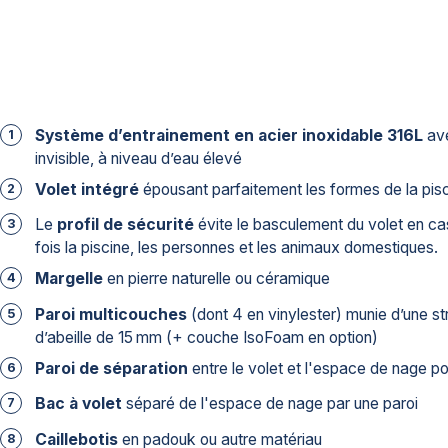
Chauffage
Nage-à-contre-courant
Photos
La société
Système d’entrainement en acier inoxidable 316L
ave
Le monde LPW Pools
invisible, à niveau d’eau élevé
Pourquoi choisir LPW Pools ?
Volet intégré
épousant parfaitement les formes de la pis
Satisfaction client
Certified partners
Le
profil de sécurité
évite le basculement du volet en ca
Programme Second Wave
fois la piscine, les personnes et les animaux domestiques.
Contactez-nous
Margelle
en pierre naturelle ou céramique
Service après-vente
Visiter notre showroom
Paroi multicouches
(dont 4 en vinylester) munie d’une str
d’abeille de 15 mm (+ couche IsoFoam en option)
Demandez un devis
Paroi de séparation
entre le volet et l'espace de nage pou
Bac à volet
séparé de l'espace de nage par une paroi
Caillebotis
en padouk ou autre matériau