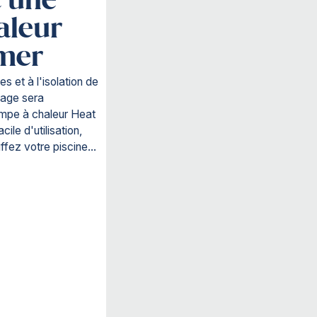
c une
aleur
rmer
s et à l'isolation de
fage sera
ompe à chaleur Heat
ile d'utilisation,
fez votre piscine...