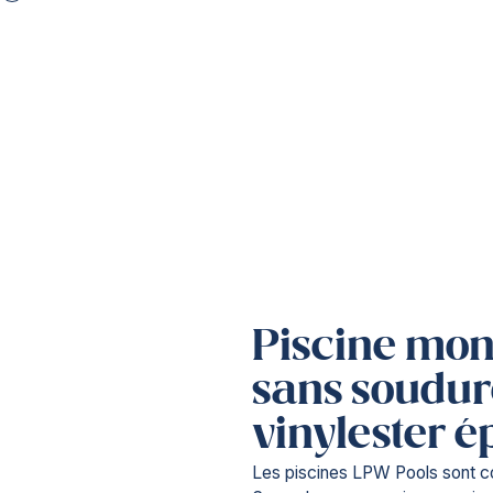
Suisse
FR
DE
Modifier le pays
Belgique
France
Allemagne
Pays-Bas
Piscine mo
Royaume-Uni
sans soudur
vinylester 
Les piscines LPW Pools sont 