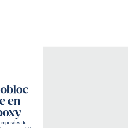
nobloc
e en
époxy
composées de