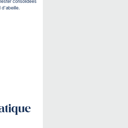
lester consolidées
 d'abeille.
Appellez-nous :
+32 16 622 616
atique