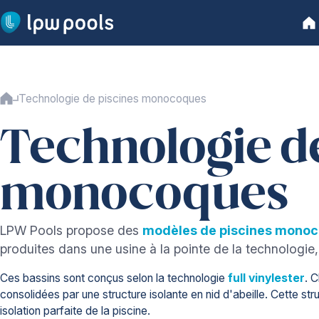
Aller au contenu principal
Acc
Accueil
Technologie de piscines monocoques
Nos piscines
Notre gamme
Technologie de
Garantie à vie
Production
Installation
monocoques
Sécurité
Traitement de l'eau
LPW Pools propose des
modèles de piscines mono
Technologie
produites dans une usine à la pointe de la technologie,
Technologie
Ces bassins sont conçus selon la technologie
full vinylester
. 
Coque en vinylester
consolidées par une structure isolante en nid d'abeille. Cette s
Volet automatique
isolation parfaite de la piscine.