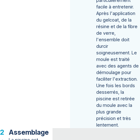
particulièrement
facile à entretenir.
Après l'application
Modifier le pays
du gelcoat, de la
résine et de la fibre
Belgique
de verre,
France
l'ensemble doit
durcir
Allemagne
soigneusement. Le
Pays-Bas
moule est traité
avec des agents de
Royaume-Uni
démoulage pour
faciliter l'extraction.
Une fois les bords
desserrés, la
piscine est retirée
du moule avec la
plus grande
précision et très
lentement.
Assemblage
Appellez-nous :
+32 16 622 6
La piscine est