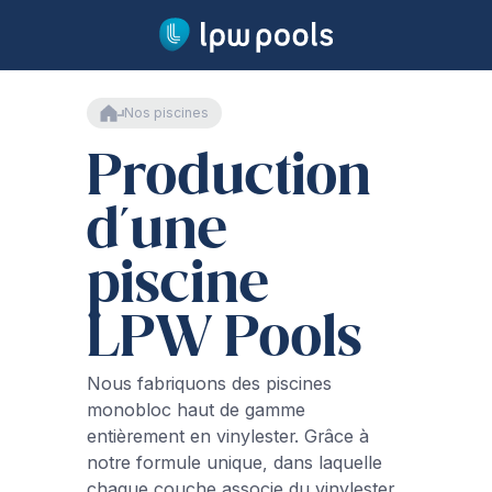
Aller au contenu principal
Accueil
Nos piscines
Nos piscines
Production
Notre gamme
Garantie à vie
Production
d'une
Installation
Sécurité
piscine
Traitement de l'eau
Technologie
LPW Pools
Technologie
Nous fabriquons des piscines
Coque en vinylester
monobloc haut de gamme
Volet automatique
entièrement en vinylester. Grâce à
Chauffage
notre formule unique, dans laquelle
Nage-à-contre-courant
chaque couche associe du vinylester