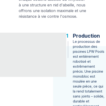
Photos
à une structure en nid d'abeille, nous
La société
offrons une isolation maximale et une
résistance à vie contre l'osmose.
Le monde LPW Pools
Pourquoi choisir LPW Pools ?
Satisfaction client
Certified partners
Production
Programme Second Wave
Le processus de
Contactez-nous
production des
Service après-vente
piscines LPW Pools
Visiter notre showroom
est entièrement
robotisé et
Demandez un devis
extrêmement
précis. Une piscine
monobloc est
moulée en une
seule pièce, ce qui
la rend totalement
Suisse
sans joints – solide,
durable et
FR
DE