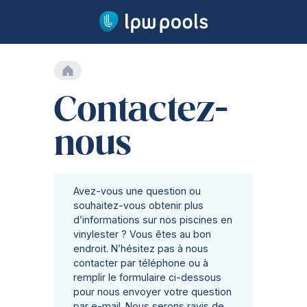
Aller au contenu principal
Accueil
Nos piscines
Contactez-
Notre gamme
Garantie à vie
Production
nous
Installation
Sécurité
Traitement de l'eau
Avez-vous une question ou
souhaitez-vous obtenir plus
Technologie
d’informations sur nos piscines en
Technologie
vinylester ? Vous êtes au bon
Coque en vinylester
endroit. N’hésitez pas à nous
Volet automatique
contacter par téléphone ou à
Chauffage
remplir le formulaire ci-dessous
Nage-à-contre-courant
pour nous envoyer votre question
par e-mail. Nous serons ravis de