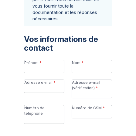
Photos
vous fournir toute la
La société
documentation et les réponses
nécessaires.
Le monde LPW Pools
Pourquoi choisir LPW Pools ?
Satisfaction client
Vos informations de
Certified partners
contact
Programme Second Wave
Contactez-nous
Service après-vente
Prénom
Nom
Visiter notre showroom
Demandez un devis
Adresse e-mail
Adresse e-mail
(vérification)
Numéro de
Numéro de GSM
téléphone
Suisse
FR
DE