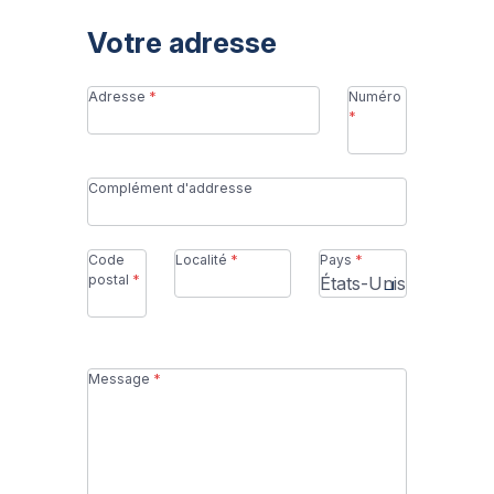
Votre adresse
Modifier le pays
Adresse
Numéro
Belgique
France
Allemagne
Complément d'addresse
Pays-Bas
Royaume-Uni
Code
Localité
Pays
postal
Message
Appellez-nous :
+32 16 622 616